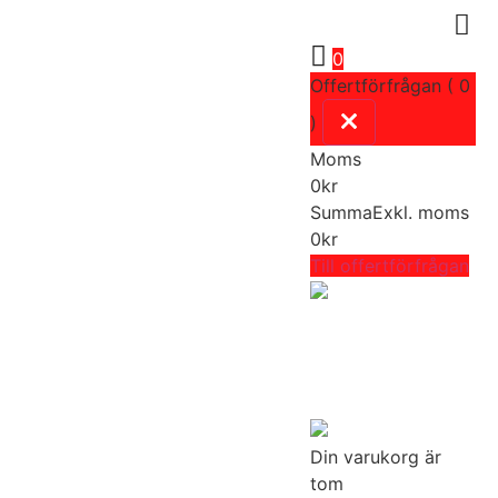
0
Offertförfrågan ( 0
)
Moms
0
kr
Summa
Exkl. moms
0
kr
Till offertförfrågan
Din varukorg är
tom