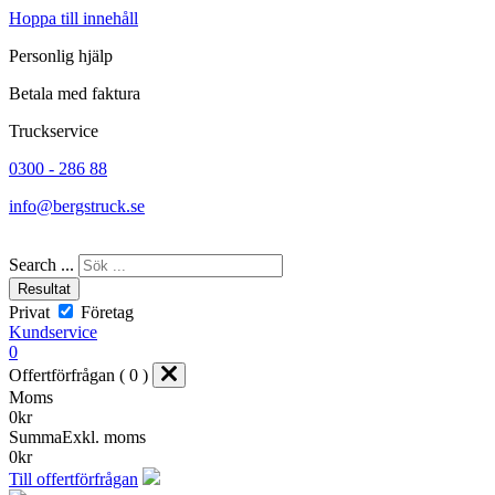
Hoppa till innehåll
Personlig hjälp
Betala med faktura
Truckservice
0300 - 286 88
info@bergstruck.se
Search ...
Resultat
Privat
Företag
Kundservice
0
Offertförfrågan ( 0 )
Moms
0
kr
Summa
Exkl. moms
0
kr
Till offertförfrågan