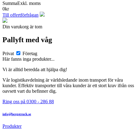
Summa
Exkl. moms
0
kr
Till offertförfrågan
Din varukorg är tom
Pallyft med våg
Privat
Företag
Här fanns inga produkter...
Vi är alltid beredda att hjälpa dig!
Vår logistikavdelning är världsledande inom transport för våra
kunder. Effektiv transporter till våra kunder är ett stort krav ifrån oss
oavsett vart du befinner dig.
Ring oss på 0300 - 286 88
info@bergstruck.se
Produkter