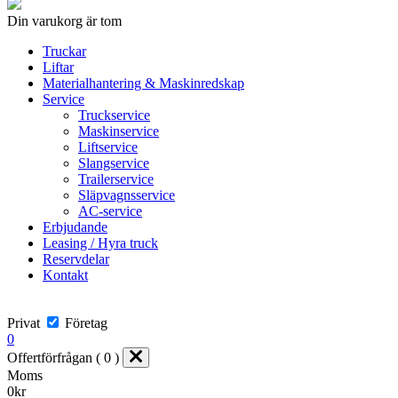
Din varukorg är tom
Truckar
Liftar
Materialhantering & Maskinredskap
Service
Truckservice
Maskinservice
Liftservice
Slangservice
Trailerservice
Släpvagnsservice
AC-service
Erbjudande
Leasing / Hyra truck
Reservdelar
Kontakt
Privat
Företag
0
Offertförfrågan ( 0 )
Moms
0
kr