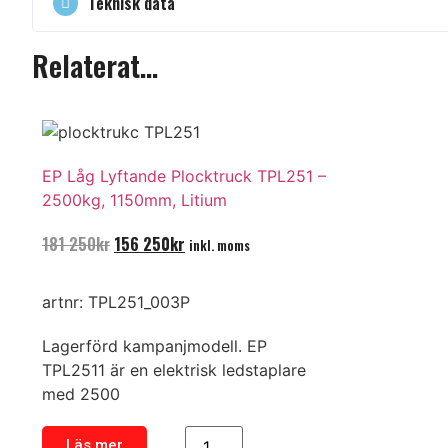
Teknisk data
Relaterat...
EP Låg Lyftande Plocktruck TPL251 –
2500kg, 1150mm, Litium
181 250
kr
156 250
kr
inkl. moms
artnr: TPL251_003P
Lagerförd kampanjmodell. EP
TPL2511 är en elektrisk ledstaplare
med 2500
Läs mer