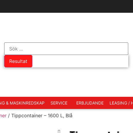
Resultat
NG & MASKINREDSKAP
SERVICE
ERBJUDANDE
LEASING /
ner
/ Tippcontainer – 1600 L, Blå