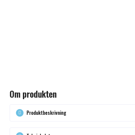
Du är varmt välk
vårt kontaktfor
vi så snart som m
Du kan även rin
eller mejla till
in
Om produkten
Produktbeskrivning