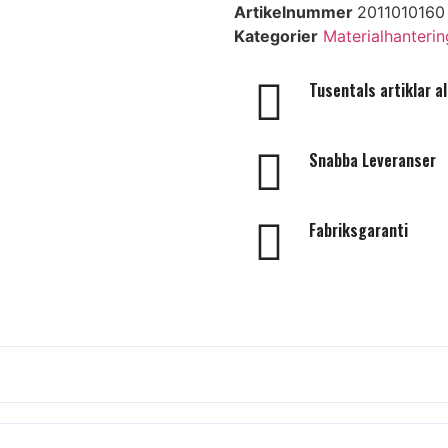
ommen att skicka in
Artikelnummer
2011010160
mulär så återkommer
Kategorier
Materialhanterin
öjligt.
E-post
ga oss på
0300-286 88
Tusentals artiklar all
fo@bergstruck.se
.
Telefonnummer
Snabba Leveranser
Meddelande
Fabriksgaranti
Skicka