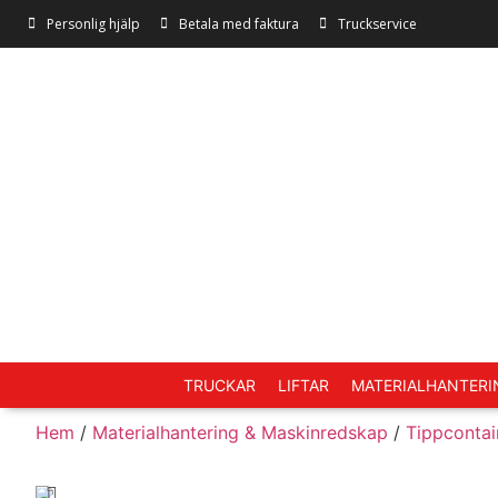
Personlig hjälp
Betala med faktura
Truckservice
TRUCKAR
LIFTAR
MATERIALHANTERI
Hem
/
Materialhantering & Maskinredskap
/
Tippcontai