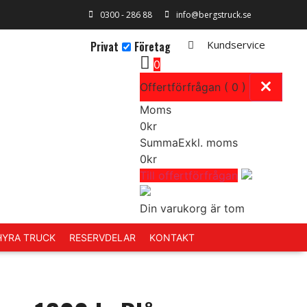
0300 - 286 88
info@bergstruck.se
Kundservice
Privat
Företag
0
Offertförfrågan ( 0 )
Moms
0
kr
Summa
Exkl. moms
0
kr
Till offertförfrågan
Din varukorg är tom
 HYRA TRUCK
RESERVDELAR
KONTAKT