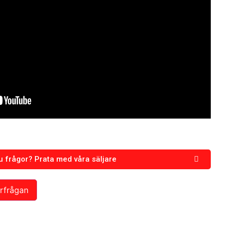
u frågor? Prata med våra säljare
nst!
örfrågan