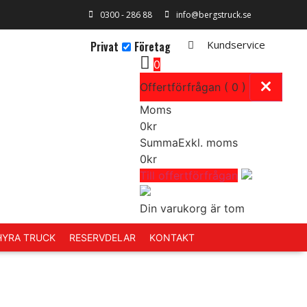
0300 - 286 88
info@bergstruck.se
Kundservice
Privat
Företag
0
Offertförfrågan ( 0 )
Moms
0
kr
Summa
Exkl. moms
0
kr
Till offertförfrågan
Din varukorg är tom
 HYRA TRUCK
RESERVDELAR
KONTAKT