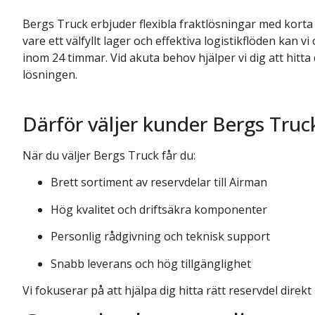
Bergs Truck erbjuder flexibla fraktlösningar med korta l
vare ett välfyllt lager och effektiva logistikflöden kan vi
inom 24 timmar. Vid akuta behov hjälper vi dig att hitt
Beh
lösningen.
Därför väljer kunder Bergs Truc
Du är varmt välk
Vi hjälper dig!
vårt kontaktfor
När du väljer Bergs Truck får du:
vi så snart som m
Fyll i formuläret så 
Brett sortiment av reservdelar till Airman
reservdel.
Du kan även rin
eller mejla till
in
Hög kvalitet och driftsäkra komponenter
Beskriv gärna vilke
problem du uppleve
Personlig rådgivning och teknisk support
Snabb leverans och hög tillgänglighet
Vi fokuserar på att hjälpa dig hitta rätt reservdel direkt