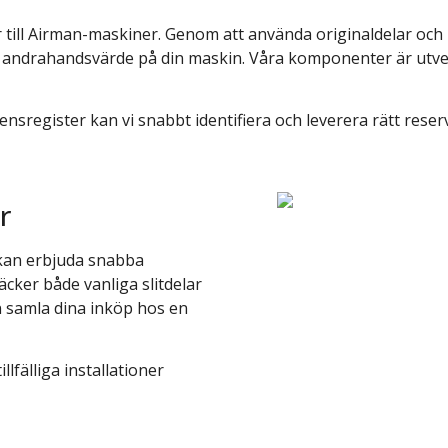
r till Airman-maskiner. Genom att använda originaldelar och
llet andrahandsvärde på din maskin. Våra komponenter är utve
rensregister kan vi snabbt identifiera och leverera rätt reser
r
h kan erbjuda snabba
äcker både vanliga slitdelar
 samla dina inköp hos en
lfälliga installationer