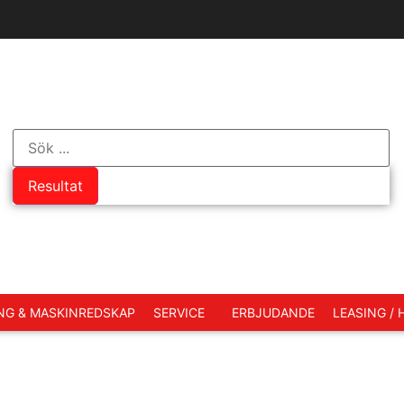
Resultat
NG & MASKINREDSKAP
SERVICE
ERBJUDANDE
LEASING /