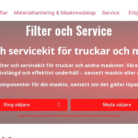
ftar
Materialhantering & Maskinredskap
Service
Erb
Filter och Service
ch servicekit för truckar och
ilter och servicekit för truckar och andra maskiner. Vår
livslängd och effektivt underhåll – oavsett maskin ell
 komponenter för din maskin, oavsett om det gäller löpa
Ring säljare
Mejla säljare