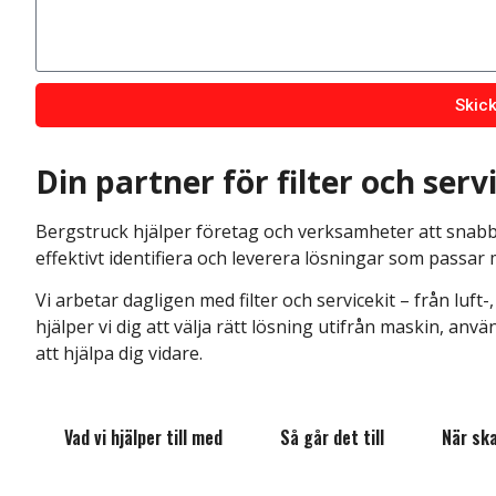
Du kan även rin
eller mejla till
in
Beskriv gärna vilke
problem du uppleve
Skic
Din partner för filter och serv
Bergstruck hjälper företag och verksamheter att snabbt
effektivt identifiera och leverera lösningar som pass
Vi arbetar dagligen med filter och servicekit – från luft
hjälper vi dig att välja rätt lösning utifrån maskin, anvä
att hjälpa dig vidare.
Vad vi hjälper till med
Så går det till
När sk