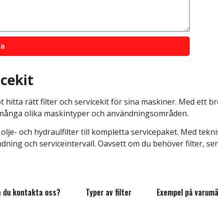
ga oss på
0300-286 88
fo@bergstruck.se
.
n produkt du har och vilket
Telefonnummer
Telefon
r.
ka
Vilken typ av reservdel behö
Meddelande
icekit
 hitta rätt filter och servicekit för sina maskiner. Med ett
ar många olika maskintyper och användningsområden.
Skicka
-, olje- och hydraulfilter till kompletta servicepaket. Med tek
Skicka
ndning och serviceintervall. Oavsett om du behöver filter, serv
a du kontakta oss?
Typer av filter
Exempel på varum