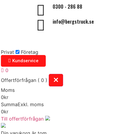
0300 - 286 88
info@bergstruck.se
Privat
Företag
Kundservice
0
Offertförfrågan ( 0 )
Moms
0
kr
Summa
Exkl. moms
0
kr
Till offertförfrågan
Din varukorg är tom