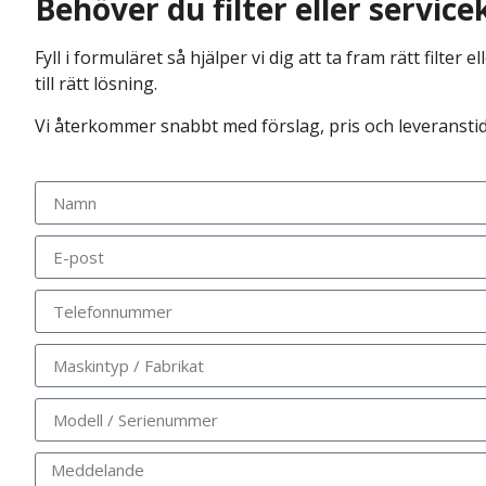
Behöver du filter eller service
Fyll i formuläret så hjälper vi dig att ta fram rätt filter
till rätt lösning.
Vi återkommer snabbt med förslag, pris och leveranstid
Beh
Du är varmt välk
Vi hjälper dig!
vårt kontaktfor
vi så snart som m
Fyll i formuläret så 
reservdel.