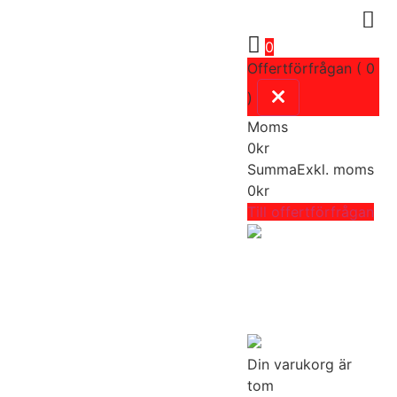
0
Offertförfrågan ( 0
)
Moms
0
kr
Summa
Exkl. moms
0
kr
Till offertförfrågan
Din varukorg är
tom