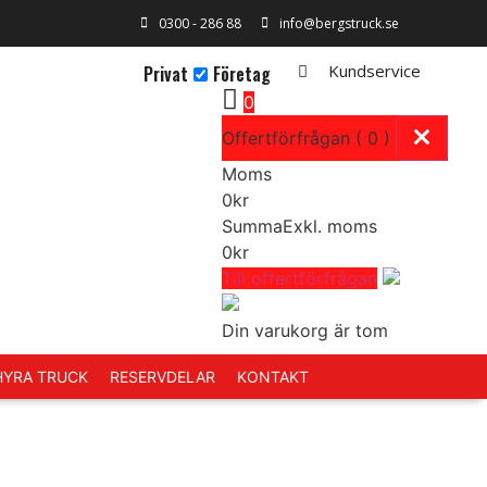
0300 - 286 88
info@bergstruck.se
Kundservice
Privat
Företag
0
Offertförfrågan ( 0 )
Moms
0
kr
Summa
Exkl. moms
0
kr
Till offertförfrågan
Din varukorg är tom
 HYRA TRUCK
RESERVDELAR
KONTAKT