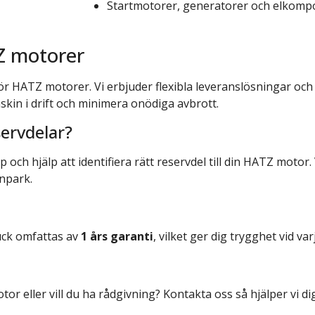
Behöver du en reservdel?
Startmotorer, generatorer och elkomp
Namn
ommen att skicka in
Namn
mulär så återkommer
TZ motorer
öjligt.
hjälper vi dig att hitta rätt
E-post
E-post
för HATZ motorer. Vi erbjuder flexibla leveranslösningar och 
ga oss på
0300-286 88
skin i drift och minimera onödiga avbrott.
fo@bergstruck.se
.
n produkt du har och vilket
servdelar?
Telefonnummer
Telefon
r.
och hjälp att identifiera rätt reservdel till din HATZ motor.
Vilken typ av reservdel behö
inpark.
Meddelande
uck omfattas av
1 års garanti
, vilket ger dig trygghet vid var
Skicka
Skicka
otor eller vill du ha rådgivning? Kontakta oss så hjälper vi d