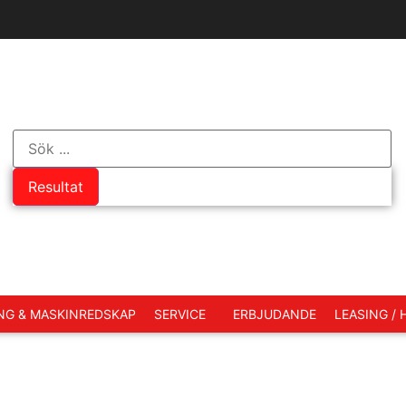
Resultat
NG & MASKINREDSKAP
SERVICE
ERBJUDANDE
LEASING /