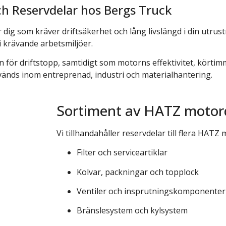
 Reservdelar hos Bergs Truck
ig som kräver driftsäkerhet och lång livslängd i din utrustni
i krävande arbetsmiljöer.
 för driftstopp, samtidigt som motorns effektivitet, körtim
nvänds inom entreprenad, industri och materialhantering.
Sortiment av HATZ motor
Vi tillhandahåller reservdelar till flera HATZ
Filter och serviceartiklar
Kolvar, packningar och topplock
Ventiler och insprutningskomponenter
över du hjälp? Kontakta vår kundtjä
Bränslesystem och kylsystem