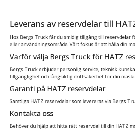
Du är varmt välk
Vi hjälper dig!
vårt kontaktfor
Leverans av reservdelar till HA
vi så snart som m
Fyll i formuläret så 
reservdel.
Hos Bergs Truck får du smidig tillgång till reservdelar 
Du kan även rin
eller användningsområde. Vårt fokus är att hålla din ma
eller mejla till
in
Beskriv gärna vilke
Varför välja Bergs Truck för HATZ re
problem du uppleve
Bergs Truck erbjuder personlig service, teknisk kunskap 
tillgänglighet och långsiktig driftsäkerhet för din mask
Garanti på HATZ reservdelar
Samtliga HATZ reservdelar som levereras via Bergs Tr
Kontakta oss
Behöver du hjälp att hitta rätt reservdel till din HATZ m