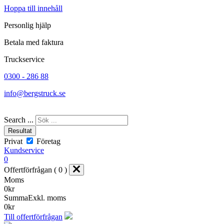
Hoppa till innehåll
Personlig hjälp
Betala med faktura
Truckservice
0300 - 286 88
info@bergstruck.se
Search ...
Resultat
Privat
Företag
Kundservice
0
Offertförfrågan ( 0 )
Moms
0
kr
Summa
Exkl. moms
0
kr
Till offertförfrågan