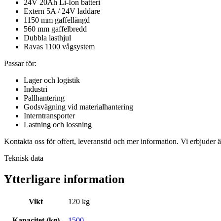
24V 20Ah Li-Ion batteri
Extern 5A / 24V laddare
1150 mm gaffellängd
560 mm gaffelbredd
Dubbla lasthjul
Ravas 1100 vågsystem
Passar för:
Lager och logistik
Industri
Pallhantering
Godsvägning vid materialhantering
Interntransporter
Lastning och lossning
Kontakta oss för offert, leveranstid och mer information. Vi erbjuder 
Teknisk data
Ytterligare information
Vikt
120 kg
Kapacitet (kg)
1500