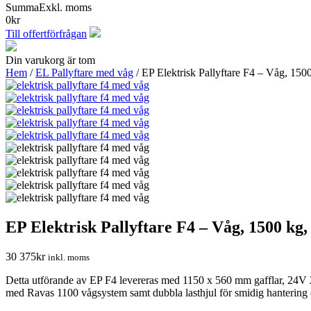
Summa
Exkl. moms
0
kr
Till offertförfrågan
Din varukorg är tom
Hem
/
EL Pallyftare med våg
/ EP Elektrisk Pallyftare F4 – Våg, 15
EP Elektrisk Pallyftare F4 – Våg, 1500 k
30 375
kr
inkl. moms
Detta utförande av EP F4 levereras med 1150 x 560 mm gafflar, 24V 20A
med Ravas 1100 vågsystem samt dubbla lasthjul för smidig hantering o