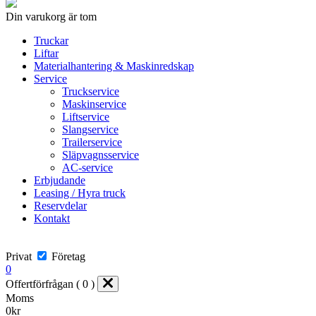
Din varukorg är tom
Truckar
Liftar
Materialhantering & Maskinredskap
Service
Truckservice
Maskinservice
Liftservice
Slangservice
Trailerservice
Släpvagnsservice
AC-service
Erbjudande
Leasing / Hyra truck
Reservdelar
Kontakt
Privat
Företag
0
Offertförfrågan ( 0 )
Moms
0
kr