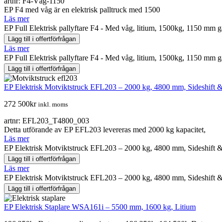
artnr: F4-Våg-1150
EP F4 med våg är en elektrisk palltruck med 1500
Läs mer
EP Full Elektrisk pallyftare F4 - Med våg, litium, 1500kg, 1150 mm 
Lägg till i offertförfrågan
Läs mer
EP Full Elektrisk pallyftare F4 - Med våg, litium, 1500kg, 1150 mm 
Lägg till i offertförfrågan
EP Elektrisk Motviktstruck EFL203 – 2000 kg, 4800 mm, Sideshift &
272 500
kr
inkl. moms
artnr: EFL203_T4800_003
Detta utförande av EP EFL203 levereras med 2000 kg kapacitet,
Läs mer
EP Elektrisk Motviktstruck EFL203 – 2000 kg, 4800 mm, Sideshift 
Lägg till i offertförfrågan
Läs mer
EP Elektrisk Motviktstruck EFL203 – 2000 kg, 4800 mm, Sideshift 
Lägg till i offertförfrågan
EP Elektrisk Staplare WSA161i – 5500 mm, 1600 kg, Litium