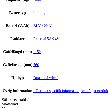
Batterityp
Litium-jon
Batteri (V/Ah)
24 V / 20 Ah
Laddare
External 5A/24V
Gaffellängd (mm)
1150
Gaffelbredd (mm)
560
Hjultyp
Dual load wheel
Övrig information
– För mer specifik information, se bifogat produkt
Säkerhetsdatablad
Skötselråd