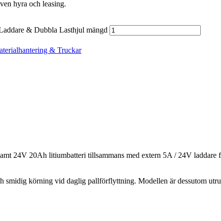
även hyra och leasing.
n Laddare & Dubbla Lasthjul mängd
terialhantering & Truckar
mt 24V 20Ah litiumbatteri tillsammans med extern 5A / 24V laddare för f
 och smidig körning vid daglig pallförflyttning. Modellen är dessutom 