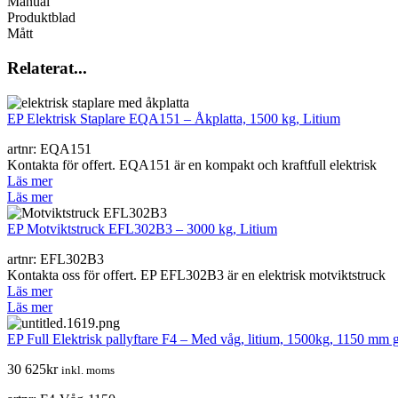
Manual
Produktblad
Mått
Relaterat...
EP Elektrisk Staplare EQA151 – Åkplatta, 1500 kg, Litium
artnr: EQA151
Kontakta för offert. EQA151 är en kompakt och kraftfull elektrisk
Läs mer
Läs mer
EP Motviktstruck EFL302B3 – 3000 kg, Litium
artnr: EFL302B3
Kontakta oss för offert. EP EFL302B3 är en elektrisk motviktstruck
Läs mer
Läs mer
EP Full Elektrisk pallyftare F4 – Med våg, litium, 1500kg, 1150 mm 
30 625
kr
inkl. moms