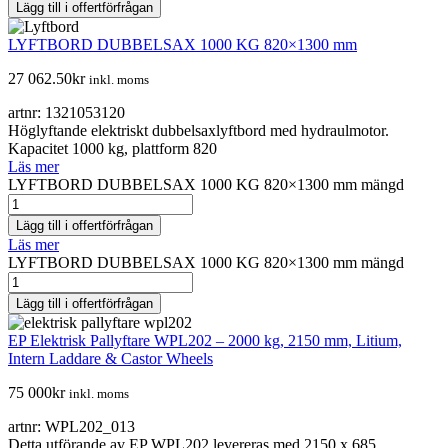
Lägg till i offertförfrågan
LYFTBORD DUBBELSAX 1000 KG 820×1300 mm
27 062.50
kr
inkl. moms
artnr: 1321053120
Höglyftande elektriskt dubbelsaxlyftbord med hydraulmotor.
Kapacitet 1000 kg, plattform 820
Läs mer
LYFTBORD DUBBELSAX 1000 KG 820×1300 mm mängd
Lägg till i offertförfrågan
Läs mer
LYFTBORD DUBBELSAX 1000 KG 820×1300 mm mängd
Lägg till i offertförfrågan
EP Elektrisk Pallyftare WPL202 – 2000 kg, 2150 mm, Litium,
Intern Laddare & Castor Wheels
75 000
kr
inkl. moms
artnr: WPL202_013
Detta utförande av EP WPL202 levereras med 2150 x 685