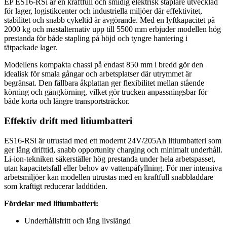
EP ES16-RSi är en kraftfull och smidig elektrisk staplare utvecklad
för lager, logistikcenter och industriella miljöer där effektivitet,
stabilitet och snabb cykeltid är avgörande. Med en lyftkapacitet på
2000 kg och mastalternativ upp till 5500 mm erbjuder modellen hög
prestanda för både stapling på höjd och tyngre hantering i
tätpackade lager.
Modellens kompakta chassi på endast 850 mm i bredd gör den
idealisk för smala gångar och arbetsplatser där utrymmet är
begränsat. Den fällbara åkplattan ger flexibilitet mellan stående
körning och gångkörning, vilket gör trucken anpassningsbar för
både korta och längre transportsträckor.
Effektiv drift med litiumbatteri
ES16-RSi är utrustad med ett modernt 24V/205Ah litiumbatteri som
ger lång drifttid, snabb opportunity charging och minimalt underhåll.
Li-ion-tekniken säkerställer hög prestanda under hela arbetspasset,
utan kapacitetsfall eller behov av vattenpåfyllning. För mer intensiva
arbetsmiljöer kan modellen utrustas med en kraftfull snabbladdare
som kraftigt reducerar laddtiden.
Fördelar med litiumbatteri:
Underhållsfritt och lång livslängd