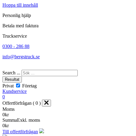
Hoppa till innehåll
Personlig hjälp
Betala med faktura
Truckservice
0300 - 286 88
info@bergstruck.se
Search ...
Resultat
Privat
Företag
Kundservice
0
Offertförfrågan ( 0 )
Moms
0
kr
Summa
Exkl. moms
0
kr
Till offertförfrågan