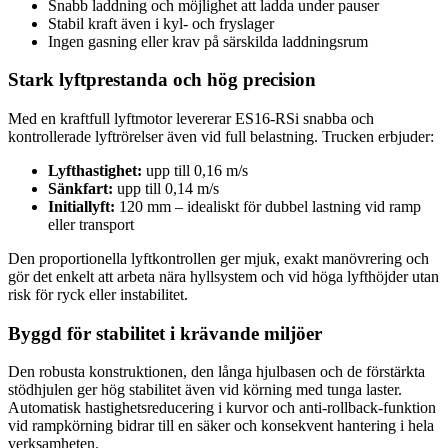
Snabb laddning och möjlighet att ladda under pauser
Stabil kraft även i kyl- och fryslager
Ingen gasning eller krav på särskilda laddningsrum
Stark lyftprestanda och hög precision
Med en kraftfull lyftmotor levererar ES16-RSi snabba och
kontrollerade lyftrörelser även vid full belastning. Trucken erbjuder:
Lyfthastighet:
upp till 0,16 m/s
Sänkfart:
upp till 0,14 m/s
Initiallyft:
120 mm – idealiskt för dubbel lastning vid ramp
eller transport
Den proportionella lyftkontrollen ger mjuk, exakt manövrering och
gör det enkelt att arbeta nära hyllsystem och vid höga lyfthöjder utan
risk för ryck eller instabilitet.
Byggd för stabilitet i krävande miljöer
Den robusta konstruktionen, den långa hjulbasen och de förstärkta
stödhjulen ger hög stabilitet även vid körning med tunga laster.
Automatisk hastighetsreducering i kurvor och anti-rollback-funktion
vid rampkörning bidrar till en säker och konsekvent hantering i hela
verksamheten.