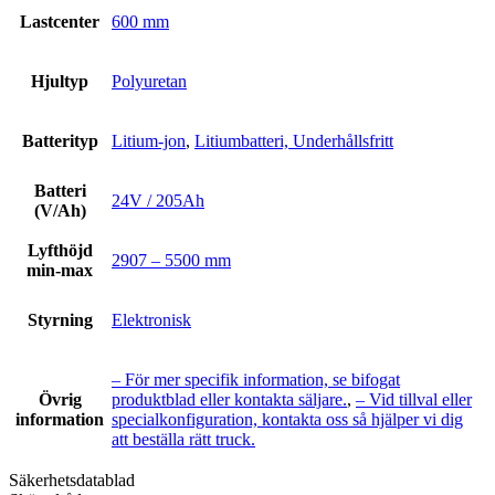
Lastcenter
600 mm
Hjultyp
Polyuretan
Batterityp
Litium-jon
,
Litiumbatteri, Underhållsfritt
Batteri
24V / 205Ah
(V/Ah)
Lyfthöjd
2907 – 5500 mm
min-max
Styrning
Elektronisk
– För mer specifik information, se bifogat
Övrig
produktblad eller kontakta säljare.
,
– Vid tillval eller
information
specialkonfiguration, kontakta oss så hjälper vi dig
att beställa rätt truck.
Säkerhetsdatablad