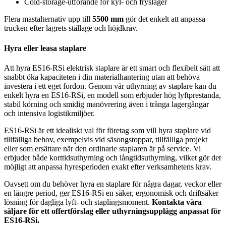
Cold-storage-utförande för kyl- och fryslager
Flera mastalternativ upp till
5500 mm
gör det enkelt att anpassa
trucken efter lagrets ställage och höjdkrav.
Hyra eller leasa staplare
Att hyra ES16-RSi elektrisk staplare är ett smart och flexibelt sätt att
snabbt öka kapaciteten i din materialhantering utan att behöva
investera i ett eget fordon. Genom vår uthyrning av staplare kan du
enkelt hyra en ES16-RSi, en modell som erbjuder hög lyftprestanda,
stabil körning och smidig manövrering även i trånga lagergångar
och intensiva logistikmiljöer.
ES16-RSi är ett idealiskt val för företag som vill hyra staplare vid
tillfälliga behov, exempelvis vid säsongstoppar, tillfälliga projekt
eller som ersättare när den ordinarie staplaren är på service. Vi
erbjuder både korttidsuthyrning och långtidsuthyrning, vilket gör det
möjligt att anpassa hyresperioden exakt efter verksamhetens krav.
Oavsett om du behöver hyra en staplare för några dagar, veckor eller
en längre period, ger ES16-RSi en säker, ergonomisk och driftsäker
lösning för dagliga lyft- och staplingsmoment.
Kontakta våra
säljare för ett offertförslag eller uthyrningsupplägg anpassat för
ES16-RSi.