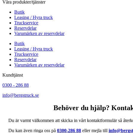
Våra produkter/tjänster
Butik
Leasing / Hyra truck
Truckservice
Reservdelar
Varumärken av reservdelar
Butik
Leasing / Hyra truck
Truckservice
Reservdelar
Varumärken av reservdelar
Kundtjänst
0300 - 286 88
info@bergstruck.se
Behöver du hjälp? Kontak
Du är varmt välkommen att skicka in vårt kontaktformulär så återk
Du kan även ringa oss på
0300-286 88
eller mejla till
info@bergst