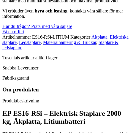
staplare med minimal stilleståndstid och maximal produktivitet.
Vi erbjuder även
hyra och
leasing
, kontakta våra säljare för mer
information.
Har du frågor? Prata med våra säljare
Få en offert
Artikelnummer
ES16-RSi-LITIUM
Kategorier
Åkplatta
,
Elektriska
staplare
,
Ledstaplare
,
Materialhantering & Truckar
,
Staplare &
ledstaplare
Tusentals artiklar alltid i lager
Snabba Leveranser
Fabriksgaranti
Om produkten
Produktbeskrivning
EP ES16-RSi – Elektrisk Staplare 2000
kg, Åkplatta, Litiumbatteri