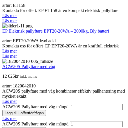
artnr: ET158
Kontakta för offert. EP ET158 är en kompakt elektrisk pallyftare
Läs mer
Läs mer
EP Elektrisk pallyftare EPT20-20WA – 2000kg, Bly batteri
artnr: EPT20-20WA lead acid
Kontakta oss för offert EP EPT20-20WA är en kraftfull elektrisk
Läs mer
Läs mer
ACW20S Pallyftare med våg
12 625
kr
inkl. moms
artnr: 1820042010
ACW20S pallyftare med våg kombinerar effektiv pallhantering med
mycket exakt
Läs mer
ACW20S Pallyftare med våg mängd
Lägg till i offertförfrågan
Läs mer
ACW20S Pallyftare med våg mängd