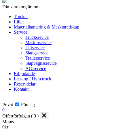
Din varukorg är tom
Truckar
Liftar
Materialhantering & Maskinredskap
Service
Truckservice
Maskinservice
Liftservice
Slangservice
Trailerservice
Släpvagnsservice
AC-service
Erbjudande
Leasing / Hyra truck
Reservdelar
Kontakt
Privat
Företag
0
Offertförfrågan ( 0 )
Moms
0
kr