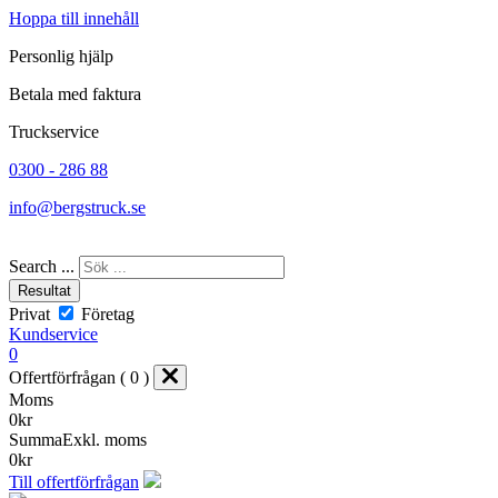
Hoppa till innehåll
Personlig hjälp
Betala med faktura
Truckservice
0300 - 286 88
info@bergstruck.se
Search ...
Resultat
Privat
Företag
Kundservice
0
Offertförfrågan ( 0 )
Moms
0
kr
Summa
Exkl. moms
0
kr
Till offertförfrågan