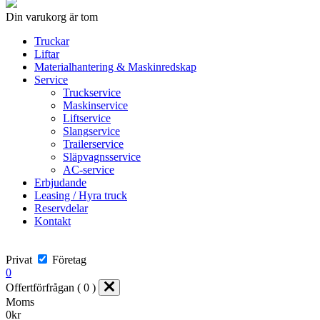
Din varukorg är tom
Truckar
Liftar
Materialhantering & Maskinredskap
Service
Truckservice
Maskinservice
Liftservice
Slangservice
Trailerservice
Släpvagnsservice
AC-service
Erbjudande
Leasing / Hyra truck
Reservdelar
Kontakt
Privat
Företag
0
Offertförfrågan ( 0 )
Moms
0
kr