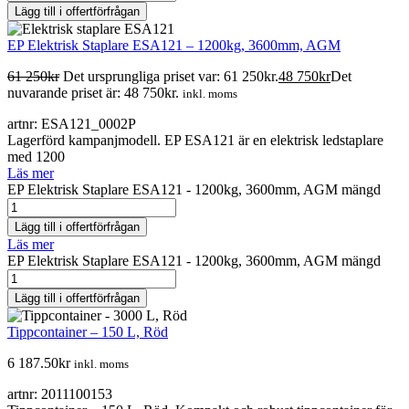
Lägg till i offertförfrågan
EP Elektrisk Staplare ESA121 – 1200kg, 3600mm, AGM
61 250
kr
Det ursprungliga priset var: 61 250kr.
48 750
kr
Det
nuvarande priset är: 48 750kr.
inkl. moms
artnr: ESA121_0002P
Lagerförd kampanjmodell. EP ESA121 är en elektrisk ledstaplare
med 1200
Läs mer
EP Elektrisk Staplare ESA121 - 1200kg, 3600mm, AGM mängd
Lägg till i offertförfrågan
Läs mer
EP Elektrisk Staplare ESA121 - 1200kg, 3600mm, AGM mängd
Lägg till i offertförfrågan
Tippcontainer – 150 L, Röd
6 187.50
kr
inkl. moms
artnr: 2011100153