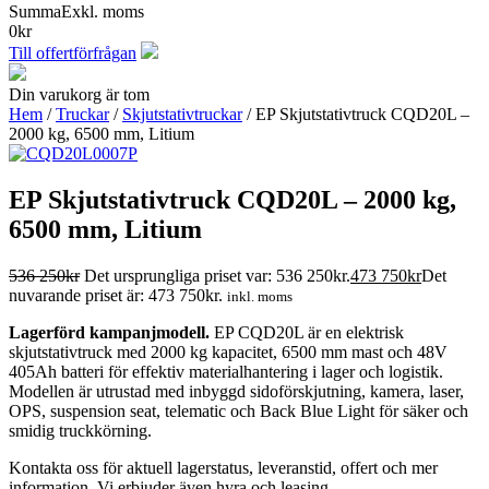
Summa
Exkl. moms
0
kr
Till offertförfrågan
Din varukorg är tom
Hem
/
Truckar
/
Skjutstativtruckar
/ EP Skjutstativtruck CQD20L –
2000 kg, 6500 mm, Litium
EP Skjutstativtruck CQD20L – 2000 kg,
6500 mm, Litium
536 250
kr
Det ursprungliga priset var: 536 250kr.
473 750
kr
Det
nuvarande priset är: 473 750kr.
inkl. moms
Lagerförd kampanjmodell.
EP CQD20L är en elektrisk
skjutstativtruck med 2000 kg kapacitet, 6500 mm mast och 48V
405Ah batteri för effektiv materialhantering i lager och logistik.
Modellen är utrustad med inbyggd sidoförskjutning, kamera, laser,
OPS, suspension seat, telematic och Back Blue Light för säker och
smidig truckkörning.
Kontakta oss för aktuell lagerstatus, leveranstid, offert och mer
information. Vi erbjuder även hyra och leasing.