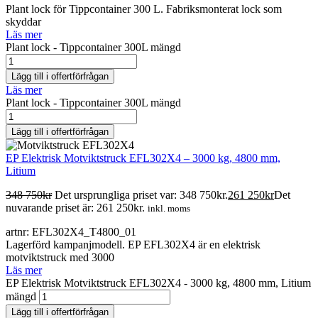
Plant lock för Tippcontainer 300 L. Fabriksmonterat lock som
skyddar
Läs mer
Plant lock - Tippcontainer 300L mängd
Lägg till i offertförfrågan
Läs mer
Plant lock - Tippcontainer 300L mängd
Lägg till i offertförfrågan
EP Elektrisk Motviktstruck EFL302X4 – 3000 kg, 4800 mm,
Litium
348 750
kr
Det ursprungliga priset var: 348 750kr.
261 250
kr
Det
nuvarande priset är: 261 250kr.
inkl. moms
artnr: EFL302X4_T4800_01
Lagerförd kampanjmodell. EP EFL302X4 är en elektrisk
motviktstruck med 3000
Läs mer
EP Elektrisk Motviktstruck EFL302X4 - 3000 kg, 4800 mm, Litium
mängd
Lägg till i offertförfrågan