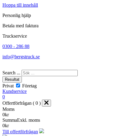
Hoppa till innehåll
Personlig hjälp
Betala med faktura
Truckservice
0300 - 286 88
info@bergstruck.se
Search ...
Resultat
Privat
Företag
Kundservice
0
Offertförfrågan ( 0 )
Moms
0
kr
Summa
Exkl. moms
0
kr
Till offertförfrågan