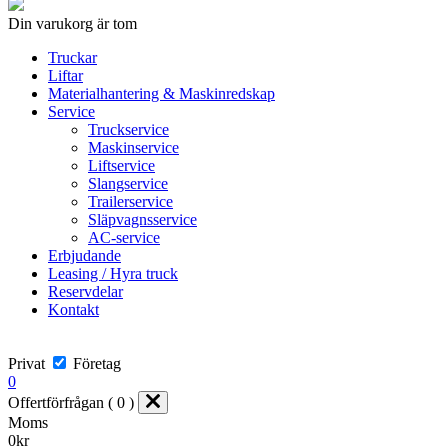
Din varukorg är tom
Truckar
Liftar
Materialhantering & Maskinredskap
Service
Truckservice
Maskinservice
Liftservice
Slangservice
Trailerservice
Släpvagnsservice
AC-service
Erbjudande
Leasing / Hyra truck
Reservdelar
Kontakt
Privat
Företag
0
Offertförfrågan ( 0 )
Moms
0
kr