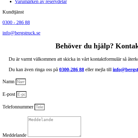
Varumärken av reservdelar
Kundtjänst
0300 - 286 88
info@bergstruck.se
Behöver du hjälp? Kontak
Du är varmt välkommen att skicka in vårt kontaktformulär så återk
Du kan även ringa oss på
0300-286 88
eller mejla till
info@bergst
Namn
E-post
Telefonnummer
Meddelande