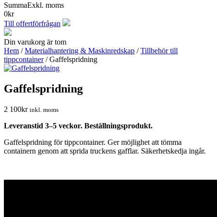
Summa
Exkl. moms
0
kr
Till offertförfrågan
Din varukorg är tom
Hem
/
Materialhantering & Maskinredskap
/
Tillbehör till
tippcontainer
/ Gaffelspridning
Gaffelspridning
2 100
kr
inkl. moms
Leveranstid 3–5 veckor. Beställningsprodukt.
Gaffelspridning för tippcontainer. Ger möjlighet att tömma
containern genom att sprida truckens gafflar. Säkerhetskedja ingår.