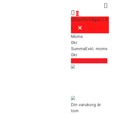
0
Offertförfrågan ( 0
)
Moms
0
kr
Summa
Exkl. moms
0
kr
Till offertförfrågan
Din varukorg är
tom