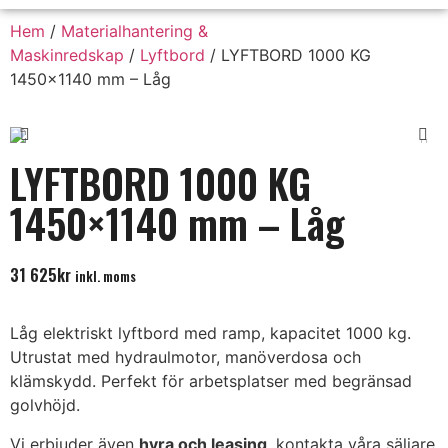
Hem
/
Materialhantering &
Maskinredskap
/
Lyftbord
/ LYFTBORD 1000 KG
1450×1140 mm – Låg
LYFTBORD 1000 KG
1450×1140 mm – Låg
31 625
kr
inkl. moms
Låg elektriskt lyftbord med ramp, kapacitet 1000 kg.
Utrustat med hydraulmotor, manöverdosa och
klämskydd. Perfekt för arbetsplatser med begränsad
golvhöjd.
Vi erbjuder även
hyra och
leasing
, kontakta våra säljare