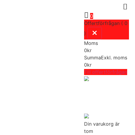
0
Offertförfrågan ( 0
)
Moms
0
kr
Summa
Exkl. moms
0
kr
Till offertförfrågan
Din varukorg är
tom