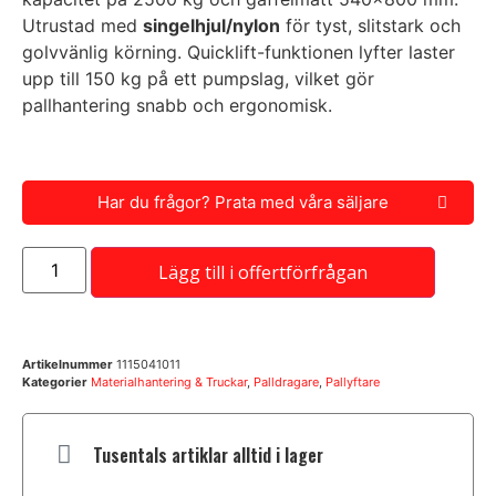
Utrustad med
singelhjul/nylon
för tyst, slitstark och
golvvänlig körning. Quicklift-funktionen lyfter laster
upp till 150 kg på ett pumpslag, vilket gör
pallhantering snabb och ergonomisk.
Har du frågor? Prata med våra säljare
Lägg till i offertförfrågan
Artikelnummer
1115041011
Kategorier
Materialhantering & Truckar
,
Palldragare
,
Pallyftare
Tusentals artiklar alltid i lager