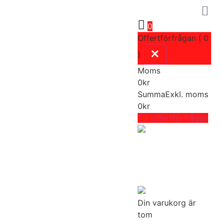
0
Offertförfrågan ( 0
)
Moms
0
kr
Summa
Exkl. moms
0
kr
Till offertförfrågan
Din varukorg är
tom