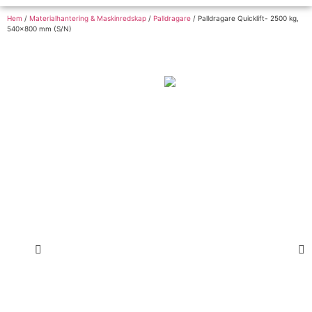
Hem
/
Materialhantering & Maskinredskap
/
Palldragare
/ Palldragare Quicklift- 2500 kg,
540×800 mm (S/N)