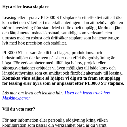
Hyra eller leasa staplare
Leasing eller hyra av PL3000 ST staplare är ett effektivt sätt att öka
kapacitet och säkerhet i materialhanteringen utan att behöva göra en
större investering från start. Med ett flexibelt upplägg får du en jämn
och lättplanerad månadskostnad, samtidigt som verksamheten
utrustas med en robust och driftsäker staplare som hanterar tyngre
lyft med hög precision och stabilitet.
PL3000 ST passar särskilt bra i lager-, produktions- och
industrimiljöer där kraven på säker och effektiv godslyftning är
höga. För verksamheter med tillfälliga behov, projekt eller
säsongsvariationer erbjuder vi även möjlighet till både kort- och
långtidsuthyrning som ett smidigt och flexibelt alternativ till leasing.
Kontakta våra säljare så hjälper vi dig att ta fram ett upplägg
för leasing eller hyra som är anpassat efter PL3000 ST staplare.
Läs mer om hyra och leasing här:
Hyra och leasa truck hos
Maskinexperten
Vill du veta mer?
För mer information eller personlig rådgivning kring vilken
konfiguration som passar din verksamhet bäst, är du varmt