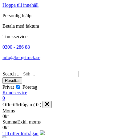
Hoppa till innehåll
Personlig hjälp
Betala med faktura
Truckservice
0300 - 286 88
info@bergstruck.se
Search ...
Resultat
Privat
Företag
Kundservice
0
Offertförfrågan ( 0 )
Moms
0
kr
Summa
Exkl. moms
0
kr
Till offertförfrågan