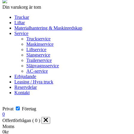
Din varukorg är tom
Truckar
Liftar
Materialhantering & Maskinredskap
Service
Truckservice
Maskinservice
Liftservice
Slangservice
Trailerservice
Släpvagnsservice
AC-service
Erbjudande
Leasing / Hyra truck
Reservdelar
Kontakt
Privat
Företag
0
Offertförfrågan ( 0 )
Moms
0
kr