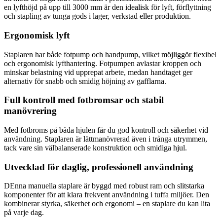
en lyfthöjd på upp till 3000 mm är den idealisk för lyft, förflyttning
och stapling av tunga gods i lager, verkstad eller produktion.
Ergonomisk lyft
Staplaren har både fotpump och handpump, vilket möjliggör flexibel
och ergonomisk lyfthantering. Fotpumpen avlastar kroppen och
minskar belastning vid upprepat arbete, medan handtaget ger
alternativ för snabb och smidig höjning av gafflarna.
Full kontroll med fotbromsar och stabil
manövrering
Med fotbroms på båda hjulen får du god kontroll och säkerhet vid
användning. Staplaren är lättmanövrerad även i trånga utrymmen,
tack vare sin välbalanserade konstruktion och smidiga hjul.
Utvecklad för daglig, professionell användning
DEnna manuella staplare är byggd med robust ram och slitstarka
komponenter för att klara frekvent användning i tuffa miljöer. Den
kombinerar styrka, säkerhet och ergonomi – en staplare du kan lita
på varje dag.