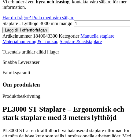
Vi erbjuder även
hyra och
leasing
, kontakta våra säljare för mer
information.
Har du frågor? Prata med våra säljare
Staplare - Lyfthöjd 3000 mm mängd
Lägg till i offertförfrågan
Artikelnummer
1840043300
Kategorier
Manuella staplare
,
Materialhantering & Truckar
,
Staplare & ledstaplare
Tusentals artiklar alltid i lager
Snabba Leveranser
Fabriksgaranti
Om produkten
Produktbeskrivning
PL3000 ST Staplare – Ergonomisk och
stark staplare med 3 meters lyfthöjd
PL3000 ST är en kraftfull och välbalanserad staplare utformad för
att möta de höga krav som ställs i professionella arbetsmiljöer. Med