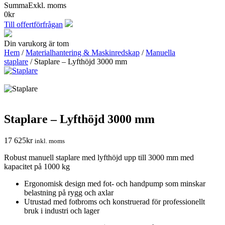
Summa
Exkl. moms
0
kr
Till offertförfrågan
Din varukorg är tom
Hem
/
Materialhantering & Maskinredskap
/
Manuella
staplare
/ Staplare – Lyfthöjd 3000 mm
Staplare – Lyfthöjd 3000 mm
17 625
kr
inkl. moms
Robust manuell staplare med lyfthöjd upp till 3000 mm med
kapacitet på 1000 kg
Ergonomisk design med fot- och handpump som minskar
belastning på rygg och axlar
Utrustad med fotbroms och konstruerad för professionellt
bruk i industri och lager