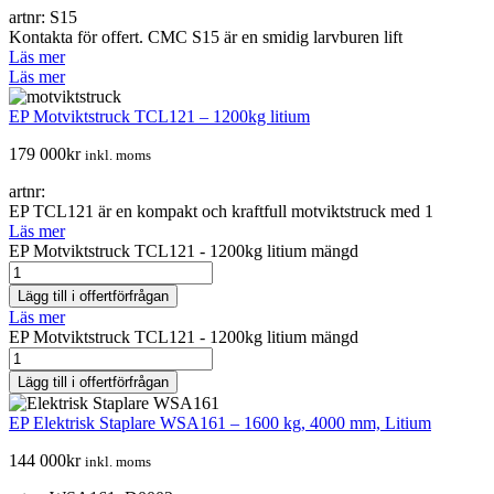
artnr: S15
Kontakta för offert. CMC S15 är en smidig larvburen lift
Läs mer
Läs mer
EP Motviktstruck TCL121 – 1200kg litium
179 000
kr
inkl. moms
artnr:
EP TCL121 är en kompakt och kraftfull motviktstruck med 1
Läs mer
EP Motviktstruck TCL121 - 1200kg litium mängd
Lägg till i offertförfrågan
Läs mer
EP Motviktstruck TCL121 - 1200kg litium mängd
Lägg till i offertförfrågan
EP Elektrisk Staplare WSA161 – 1600 kg, 4000 mm, Litium
144 000
kr
inkl. moms