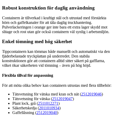
Robust konstruktion för daglig användning
Containern är tillverkad i kraftigt stål och utrustad med förstärkta
hörn och gaffelkanaler för att tåla daglig truckhantering.
Pulverlackeringen i orange ger inte bara ett extra lager skydd mot
slitage och rost utan gör också containern väl synlig i arbetsmiljön.
Enkel tömning med hög säkerhet
Tippcontainern kan tömmas både manuellt och automatiskt via den
fjäderbelastade tryckplattan på underredet. Den stabila
konstruktionen gör att containern alltid sitter säkert på gafflarna,
vilket ökar säkerheten vid tömning – även på hög höjd.
Flexibla tillval för anpassning
För att möta olika behov kan containern utrustas med flera tillbehör:
Tätsvetsning för vätska med kran och nät (
2512019046
)
Tätsvetsning för vätska (
2512019047
)
Plant lock, grå (
2511012271
)
Säkerhetskedja (
2011010934
)
Gaffellåsning (
2512019040
)