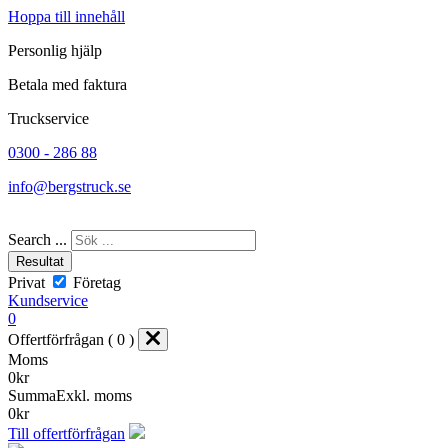
Hoppa till innehåll
Personlig hjälp
Betala med faktura
Truckservice
0300 - 286 88
info@bergstruck.se
Search ...
Resultat
Privat
Företag
Kundservice
0
Offertförfrågan ( 0 )
Moms
0
kr
Summa
Exkl. moms
0
kr
Till offertförfrågan