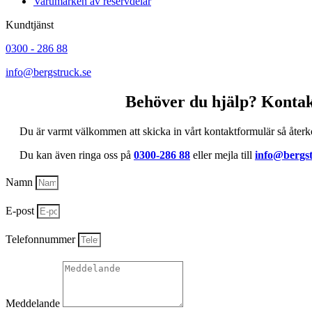
Varumärken av reservdelar
Kundtjänst
0300 - 286 88
info@bergstruck.se
Behöver du hjälp? Kontak
Du är varmt välkommen att skicka in vårt kontaktformulär så återk
Du kan även ringa oss på
0300-286 88
eller mejla till
info@bergst
Namn
E-post
Telefonnummer
Meddelande