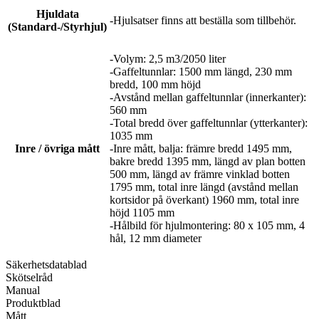
Hjuldata
-Hjulsatser finns att beställa som tillbehör.
(Standard-/Styrhjul)
-Volym: 2,5 m3/2050 liter
-Gaffeltunnlar: 1500 mm längd, 230 mm
bredd, 100 mm höjd
-Avstånd mellan gaffeltunnlar (innerkanter):
560 mm
-Total bredd över gaffeltunnlar (ytterkanter):
1035 mm
Inre / övriga mått
-Inre mått, balja: främre bredd 1495 mm,
bakre bredd 1395 mm, längd av plan botten
500 mm, längd av främre vinklad botten
1795 mm, total inre längd (avstånd mellan
kortsidor på överkant) 1960 mm, total inre
höjd 1105 mm
-Hålbild för hjulmontering: 80 x 105 mm, 4
hål, 12 mm diameter
Säkerhetsdatablad
Skötselråd
Manual
Produktblad
Mått