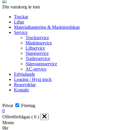
Din varukorg är tom
Truckar
Liftar
Materialhantering & Maskinredskap
Service
Truckservice
Maskinservice
Liftservice
Slangservice
Trailerservice
Släpvagnsservice
AC-service
Erbjudande
Leasing / Hyra truck
Reservdelar
Kontakt
Privat
Företag
0
Offertförfrågan ( 0 )
Moms
0
kr