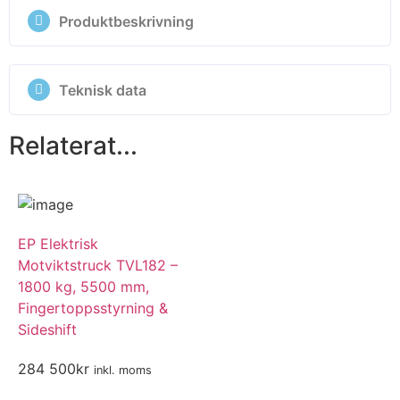
kundtjänst!
Produktbeskrivning
Du är varmt välkommen att skicka in vårt
Teknisk data
kontaktformulär så återkommer vi så snart som möjl
Du kan även ringa oss på
0300-286 88
eller mejla t
Relaterat...
info@bergstruck.se
.
Namn
EP Elektrisk
Motviktstruck TVL182 –
E-post
1800 kg, 5500 mm,
Fingertoppsstyrning &
Sideshift
Telefonnummer
284 500
kr
inkl. moms