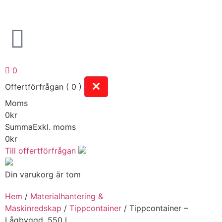
0
Offertförfrågan ( 0 )
Moms
0
kr
Summa
Exkl. moms
0
kr
Till offertförfrågan
Din varukorg är tom
Hem
/
Materialhantering &
Maskinredskap
/
Tippcontainer
/ Tippcontainer –
Lågbyggd, 550 L