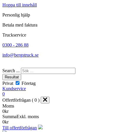
Hoppa till innehåll
Personlig hjälp
Betala med faktura
Truckservice
0300 - 286 88
info@bergstruck.se
Search ...
Resultat
Privat
Företag
Kundservice
0
Offertförfrågan ( 0 )
Moms
0
kr
Summa
Exkl. moms
0
kr
Till offertförfrågan