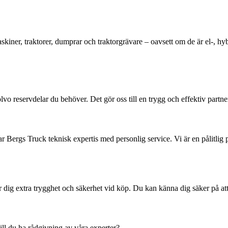
skiner, traktorer, dumprar och traktorgrävare – oavsett om de är el-, hyb
olvo reservdelar du behöver. Det gör oss till en trygg och effektiv part
r Bergs Truck teknisk expertis med personlig service. Vi är en pålitlig 
r dig extra trygghet och säkerhet vid köp. Du kan känna dig säker på att
 vill du ha rådgivning av våra experter?