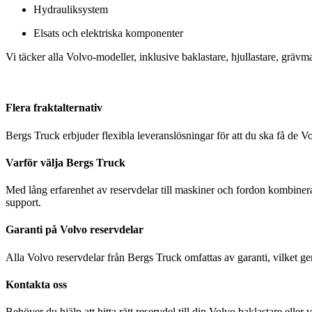
Hydrauliksystem
Elsats och elektriska komponenter
Vi täcker alla Volvo-modeller, inklusive baklastare, hjullastare, grävma
Flera fraktalternativ
Bergs Truck erbjuder flexibla leveranslösningar för att du ska få de V
Varför välja Bergs Truck
Med lång erfarenhet av reservdelar till maskiner och fordon kombinera
support.
Garanti på Volvo reservdelar
Alla Volvo reservdelar från Bergs Truck omfattas av garanti, vilket ge
Kontakta oss
Behöver du hjälp att hitta rätt reservdel till din Volvo baklastare eller