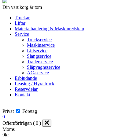
Din varukorg är tom
Truckar
Liftar
Materialhantering & Maskinredskap
Service
Truckservice
Maskinservice
Liftservice
Slangservice
Trailerservice
Släpvagnsservice
AC-service
Erbjudande
Leasing / Hyra truck
Reservdelar
Kontakt
Privat
Företag
0
Offertförfrågan ( 0 )
Moms
0
kr