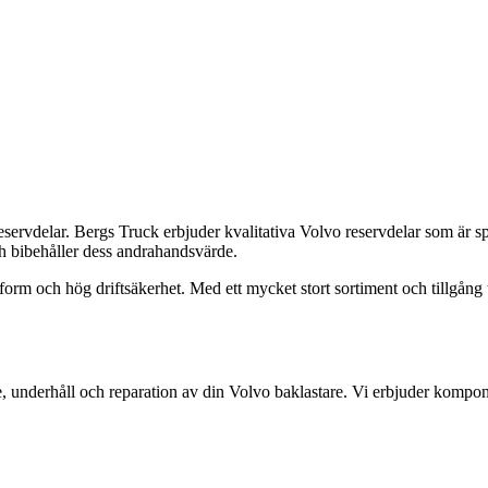
reservdelar. Bergs Truck erbjuder kvalitativa Volvo reservdelar som är sp
h bibehåller dess andrahandsvärde.
orm och hög driftsäkerhet. Med ett mycket stort sortiment och tillgång til
ice, underhåll och reparation av din Volvo baklastare. Vi erbjuder kompon