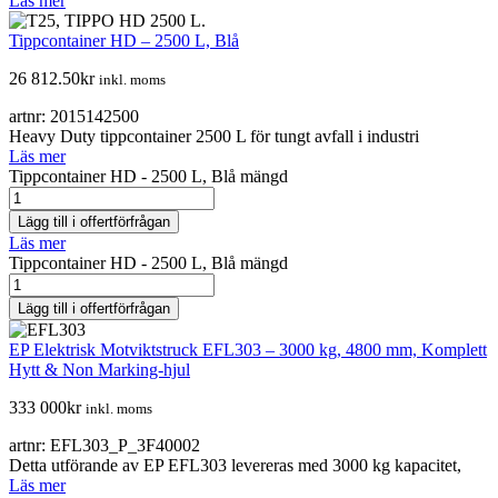
Läs mer
Tippcontainer HD – 2500 L, Blå
26 812.50
kr
inkl. moms
artnr: 2015142500
Heavy Duty tippcontainer 2500 L för tungt avfall i industri
Läs mer
Tippcontainer HD - 2500 L, Blå mängd
Lägg till i offertförfrågan
Läs mer
Tippcontainer HD - 2500 L, Blå mängd
Lägg till i offertförfrågan
EP Elektrisk Motviktstruck EFL303 – 3000 kg, 4800 mm, Komplett
Hytt & Non Marking-hjul
333 000
kr
inkl. moms
artnr: EFL303_P_3F40002
Detta utförande av EP EFL303 levereras med 3000 kg kapacitet,
Läs mer