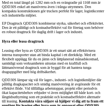
Med en total längd på 1282 mm och en svängradie på 1168 mm är
QDD30S enkel att manövrera även i trånga utrymmen. Den
kompakta konstruktionen gör trucken perfekt för lager, logistikcenter
och industriella miljöer.
EP Dragtruck QDD30S kombinerar styrka, säkerhet och effektivitet.
Den är ett pålitligt och kostnadseffektivt val för företag som behöver
en robust dragtruck för daglig drift i lager och industri.
Hyra eller leasa dragtruck
Leasing eller hyra av QDD30S är ett smart sätt att effektivisera
interna transporter utan att binda kapital i ett direktköp. Med ett
flexibelt upplägg får du en jämn och lättplanerad månadskostnad,
samtidigt som verksamheten utrustas med en kraftfull och
lättmanövrerad dragtruck som är byggd för att hantera tunga
draguppgifter med hög driftsäkerhet.
QDD30S lämpar sig väl för lager-, industri- och logistikmiljöer där
pålitlig dragkapacitet och smidig manövrering är avgörande för ett
effektivt flöde. Vid tillfälliga arbetstoppar, projekt eller periodvis
ökat kapacitetsbehov erbjuder vi även möjlighet till både kort- och
långtidsuthyrning som ett praktiskt och kostnadseffektivt alternativ
till leasing.
Kontakta våra säljare så hjälper vi dig att ta fram ett
upplägg för leasing eller hyra som är anpassat efter QDD30S.