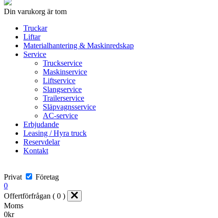
Din varukorg är tom
Truckar
Liftar
Materialhantering & Maskinredskap
Service
Truckservice
Maskinservice
Liftservice
Slangservice
Trailerservice
Släpvagnsservice
AC-service
Erbjudande
Leasing / Hyra truck
Reservdelar
Kontakt
Privat
Företag
0
Offertförfrågan ( 0 )
Moms
0
kr