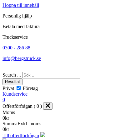
Hoppa till innehåll
Personlig hjälp
Betala med faktura
Truckservice
0300 - 286 88
info@bergstruck.se
Search ...
Resultat
Privat
Företag
Kundservice
0
Offertförfrågan ( 0 )
Moms
0
kr
Summa
Exkl. moms
0
kr
Till offertförfrågan