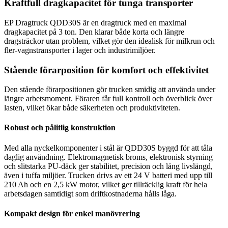
Kraftfull dragkapacitet för tunga transporter
EP Dragtruck QDD30S är en dragtruck med en maximal
dragkapacitet på 3 ton. Den klarar både korta och längre
dragsträckor utan problem, vilket gör den idealisk för milkrun och
fler-vagnstransporter i lager och industrimiljöer.
Stående förarposition för komfort och effektivitet
Den stående förarpositionen gör trucken smidig att använda under
längre arbetsmoment. Föraren får full kontroll och överblick över
lasten, vilket ökar både säkerheten och produktiviteten.
Robust och pålitlig konstruktion
Med alla nyckelkomponenter i stål är QDD30S byggd för att tåla
daglig användning. Elektromagnetisk broms, elektronisk styrning
och slitstarka PU-däck ger stabilitet, precision och lång livslängd,
även i tuffa miljöer. Trucken drivs av ett 24 V batteri med upp till
210 Ah och en 2,5 kW motor, vilket ger tillräcklig kraft för hela
arbetsdagen samtidigt som driftkostnaderna hålls låga.
Kompakt design för enkel manövrering