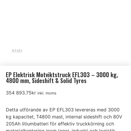
EP Elektrisk Motviktstruck EFL303 – 3000 kg,
4800 mm, Sideshift & Solid Tyres
354 893.75
kr
inkl. moms
Detta utförande av EP EFL303 levereras med 3000
kg kapacitet, T4800 mast, internal sideshift och 80V
205Ah litiumbatteri för effektiv truckkörning och
materialhantering inom lager, industri och logistik.