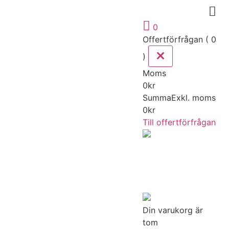
0
Offertförfrågan ( 0
)
Moms
0
kr
Summa
Exkl. moms
0
kr
Till offertförfrågan
Din varukorg är
tom