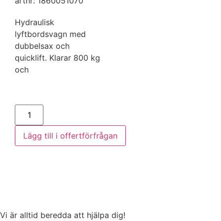
artnr: 1860051070
Namn
Hydraulisk
lyftbordsvagn med
dubbelsax och
E-post
quicklift. Klarar 800 kg
och
Telefonnummer
Läs mer
Meddelande
Lägg till i offertförfrågan
Skicka
Vi är alltid beredda att hjälpa dig!