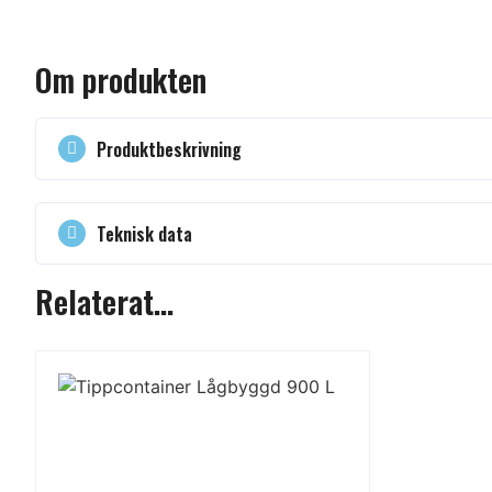
Du är varmt välk
vårt kontaktfor
vi så snart som m
Om produkten
Du kan även rin
eller mejla till
in
Produktbeskrivning
Teknisk data
Relaterat...