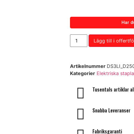
Har d
Lägg till i offertf
Artikelnummer
DS3LI_D250
Kategorier
Elektriska stapl
Tusentals artiklar all
Snabba Leveranser
över du hjälp? Kontakta vår kundtjä
Namn
Fabriksgaranti