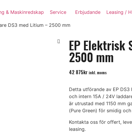
ing & Maskinredskap
Service
Erbjudande
Leasing / H
plare DS3 med Litium – 2500 mm
EP Elektrisk
2500 mm
42 875
kr
inkl. moms
Detta utförande av EP DS3 
och intern 15A / 24V laddare
är utrustad med 1150 mm ga
(Pure Green) för smidig och
Kontakta oss för offert, lev
leasing.