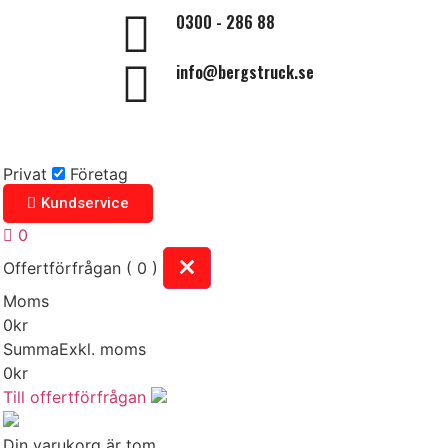
0300 - 286 88
info@bergstruck.se
Privat
Företag
Kundservice
0
Offertförfrågan ( 0 )
Moms
0
kr
Summa
Exkl. moms
0
kr
Till offertförfrågan
Din varukorg är tom