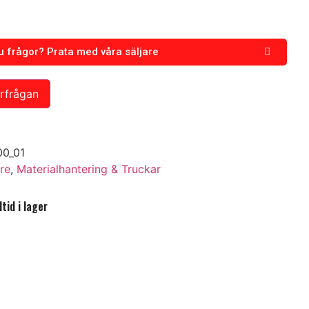
u frågor? Prata med våra säljare
örfrågan
0_01
are
,
Materialhantering & Truckar
tid i lager
nst!