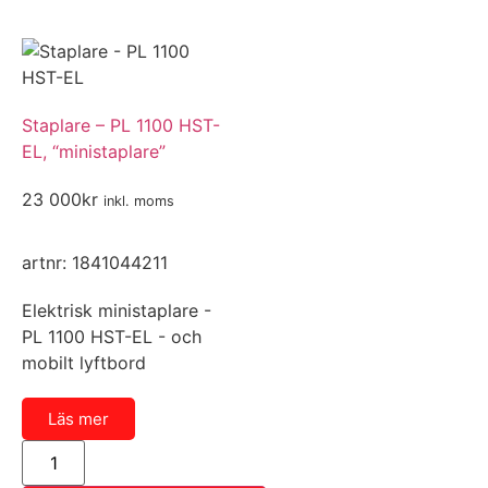
Du kan även ringa oss på
0300-286 88
eller mejla t
info@bergstruck.se
.
Namn
Staplare – PL 1100 HST-
EL, “ministaplare”
E-post
23 000
kr
inkl. moms
artnr: 1841044211
Telefonnummer
Elektrisk ministaplare -
PL 1100 HST-EL - och
mobilt lyftbord
Meddelande
Läs mer