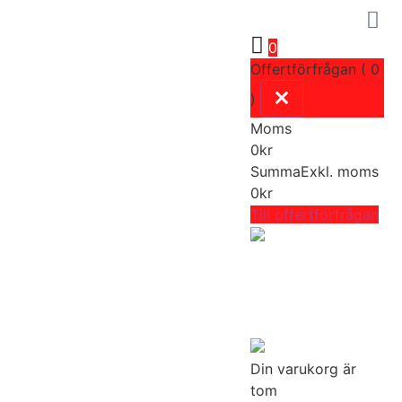
0
Offertförfrågan ( 0
)
Moms
0
kr
Summa
Exkl. moms
0
kr
Till offertförfrågan
Din varukorg är
tom