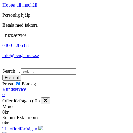
Hoppa till innehåll
Personlig hjälp
Betala med faktura
Truckservice
0300 - 286 88
info@bergstruck.se
Search ...
Resultat
Privat
Företag
Kundservice
0
Offertförfrågan ( 0 )
Moms
0
kr
Summa
Exkl. moms
0
kr
Till offertförfrågan