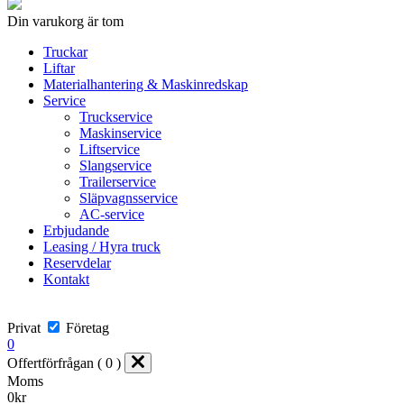
Din varukorg är tom
Truckar
Liftar
Materialhantering & Maskinredskap
Service
Truckservice
Maskinservice
Liftservice
Slangservice
Trailerservice
Släpvagnsservice
AC-service
Erbjudande
Leasing / Hyra truck
Reservdelar
Kontakt
Privat
Företag
0
Offertförfrågan ( 0 )
Moms
0
kr