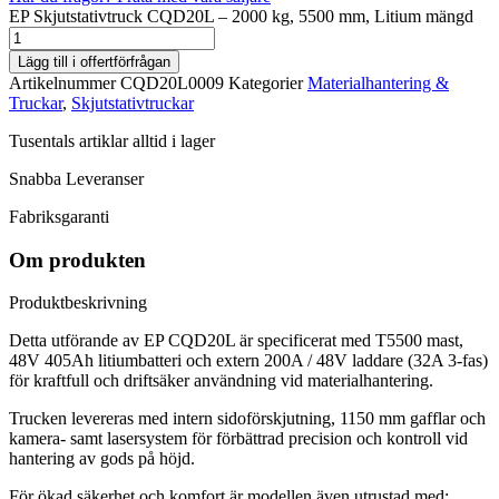
EP Skjutstativtruck CQD20L – 2000 kg, 5500 mm, Litium mängd
Lägg till i offertförfrågan
Artikelnummer
CQD20L0009
Kategorier
Materialhantering &
Truckar
,
Skjutstativtruckar
Tusentals artiklar alltid i lager
Snabba Leveranser
Fabriksgaranti
Om produkten
Produktbeskrivning
Detta utförande av EP CQD20L är specificerat med T5500 mast,
48V 405Ah litiumbatteri och extern 200A / 48V laddare (32A 3-fas)
för kraftfull och driftsäker användning vid materialhantering.
Trucken levereras med intern sidoförskjutning, 1150 mm gafflar och
kamera- samt lasersystem för förbättrad precision och kontroll vid
hantering av gods på höjd.
För ökad säkerhet och komfort är modellen även utrustad med: