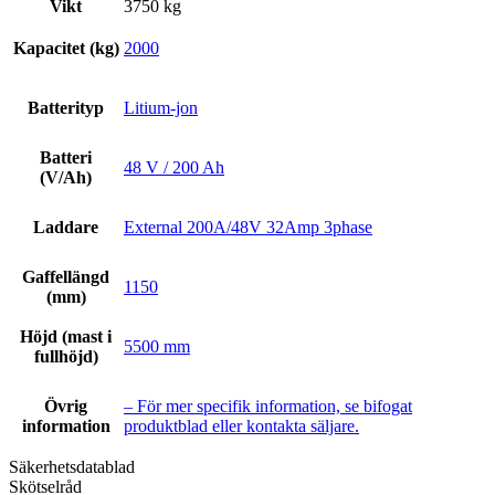
Vikt
3750 kg
Kapacitet (kg)
2000
Batterityp
Litium-jon
Batteri
48 V / 200 Ah
(V/Ah)
Laddare
External 200A/48V 32Amp 3phase
Gaffellängd
1150
(mm)
Höjd (mast i
5500 mm
fullhöjd)
Övrig
– För mer specifik information, se bifogat
information
produktblad eller kontakta säljare.
Säkerhetsdatablad
Skötselråd