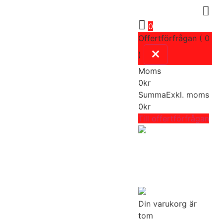
0
Offertförfrågan ( 0
)
Moms
0
kr
Summa
Exkl. moms
0
kr
Till offertförfrågan
Din varukorg är
tom