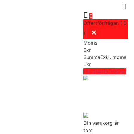
0
Offertförfrågan ( 0
)
Moms
0
kr
Summa
Exkl. moms
0
kr
Till offertförfrågan
Din varukorg är
tom