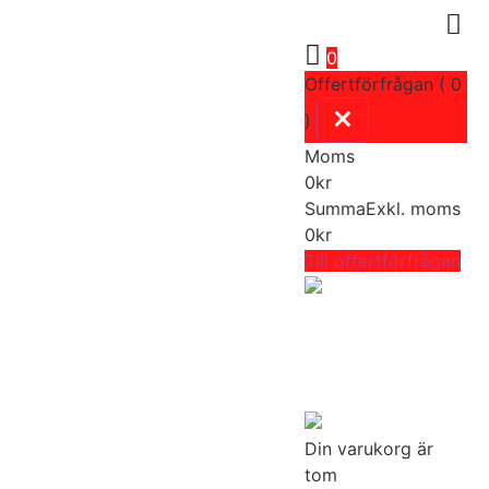
0
Offertförfrågan ( 0
)
Moms
0
kr
Summa
Exkl. moms
0
kr
Till offertförfrågan
Din varukorg är
tom