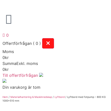
0
Offertförfrågan ( 0 )
Moms
0
kr
Summa
Exkl. moms
0
kr
Till offertförfrågan
Din varukorg är tom
Hem
/
Materialhantering & Maskinredskap
/
Lyftbord
/ Lyftbord med fotpump – 800 KG
1000×510 mm