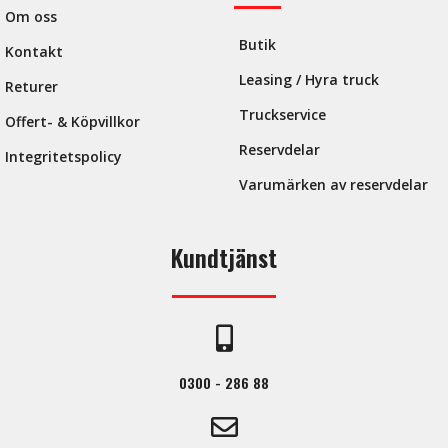
Om oss
Butik
Kontakt
Leasing / Hyra truck
Returer
Truckservice
Offert- & Köpvillkor
Reservdelar
Integritetspolicy
Prata med våra säljare!
Varumärken av reservdelar
Kontakta någon av våra säljare via e-post för
personlig rådgivning, tekniska frågor eller offert.
Kundtjänst
Du är också välkommen att ringa oss så hjälper vi dig
vidare!
0300 – 286 88
0300 - 286 88
Marcus