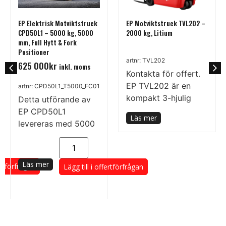
EP Elektrisk Motviktstruck
EP Motviktstruck TVL202 –
Meddelande
CPD50L1 – 5000 kg, 5000
2000 kg, Litium
mm, Full Hytt & Fork
Positioner
artnr: TVL202
625 000
kr
inkl. moms
Kontakta för offert.
EP TVL202 är en
artnr: CPD50L1_T5000_FC01
kompakt 3-hjulig
Detta utförande av
Skicka
elektrisk
EP CPD50L1
Läs mer
levereras med 5000
kg kapacitet,
Läs mer
ertförfrågan
Lägg till i offertförfrågan