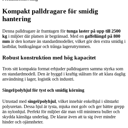
Kompakt palldragare för smidig
hantering
Denna palldragare är framtagen för
tunga laster på upp till 2500
kg
i miljöer där platsen är begränsad. Med en
gaffellängd på 800
mm
är den kortare än standardmodeller, vilket gör den extra smidig i
lastbilar, butiksgångar och trånga lagerutrymmen.
Robust konstruktion med hög kapacitet
Trots sitt kompakta format erbjuder palldragaren samma styrka som
en standardmodell. Den är byggd i kraftig stålram för att klara daglig
användning i lager, logistik och industri.
Singel/polyhjul för tyst och smidig körning
Utrustad med
singel/polyhjul
, vilket innebär enkelhjul i slitstarkt
polyuretan. Dessa hjul är tysta, mjuka mot golv och ger bättre grepp
än nylonhjul. Perfekt för miljöer där man vill minimera buller och
skydda känsliga underlag. De klarar även att ta sig över mindre
hinder och ojämnheter.