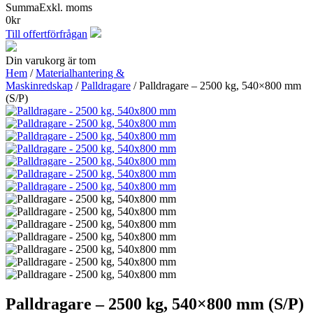
Summa
Exkl. moms
0
kr
Till offertförfrågan
Din varukorg är tom
Hem
/
Materialhantering &
Maskinredskap
/
Palldragare
/ Palldragare – 2500 kg, 540×800 mm
(S/P)
Palldragare – 2500 kg, 540×800 mm (S/P)