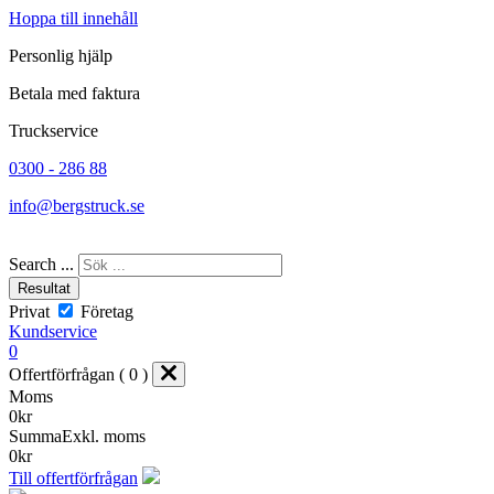
Hoppa till innehåll
Personlig hjälp
Betala med faktura
Truckservice
0300 - 286 88
info@bergstruck.se
Search ...
Resultat
Privat
Företag
Kundservice
0
Offertförfrågan ( 0 )
Moms
0
kr
Summa
Exkl. moms
0
kr
Till offertförfrågan