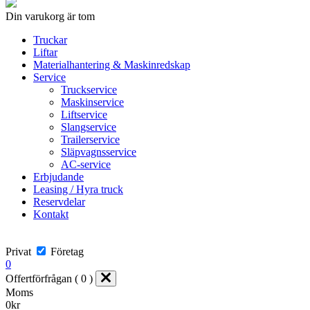
Din varukorg är tom
Truckar
Liftar
Materialhantering & Maskinredskap
Service
Truckservice
Maskinservice
Liftservice
Slangservice
Trailerservice
Släpvagnsservice
AC-service
Erbjudande
Leasing / Hyra truck
Reservdelar
Kontakt
Privat
Företag
0
Offertförfrågan ( 0 )
Moms
0
kr