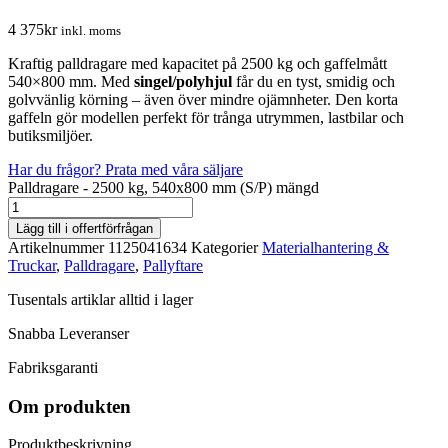
4 375
kr
inkl. moms
Kraftig palldragare med kapacitet på 2500 kg och gaffelmått
540×800 mm. Med
singel/polyhjul
får du en tyst, smidig och
golvvänlig körning – även över mindre ojämnheter. Den korta
gaffeln gör modellen perfekt för trånga utrymmen, lastbilar och
butiksmiljöer.
Har du frågor? Prata med våra säljare
Palldragare - 2500 kg, 540x800 mm (S/P) mängd
Lägg till i offertförfrågan
Artikelnummer
1125041634
Kategorier
Materialhantering &
Truckar
,
Palldragare
,
Pallyftare
Tusentals artiklar alltid i lager
Snabba Leveranser
Fabriksgaranti
Om produkten
Produktbeskrivning