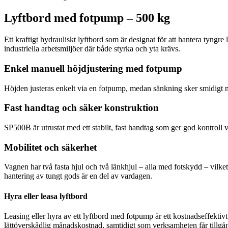
Lyftbord med fotpump – 500 kg
Ett kraftigt hydrauliskt lyftbord som är designat för att hantera tyng
industriella arbetsmiljöer där både styrka och yta krävs.
Enkel manuell höjdjustering med fotpump
Höjden justeras enkelt via en fotpump, medan sänkning sker smidigt med 
Fast handtag och säker konstruktion
SP500B är utrustat med ett stabilt, fast handtag som ger god kontroll v
Mobilitet och säkerhet
Vagnen har två fasta hjul och två länkhjul – alla med fotskydd – vilket 
hantering av tungt gods är en del av vardagen.
Hyra eller leasa lyftbord
Leasing eller hyra av ett lyftbord med fotpump är ett kostnadseffektivt 
lättöverskådlig månadskostnad, samtidigt som verksamheten får tillgång