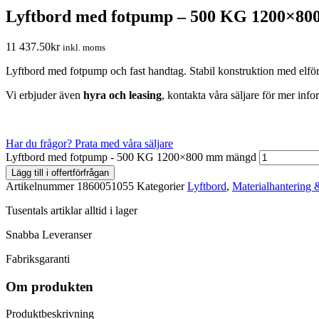
Lyftbord med fotpump – 500 KG 1200×8
11 437.50
kr
inkl. moms
Lyftbord med fotpump och fast handtag. Stabil konstruktion med elför
Vi erbjuder även
hyra och
leasing
, kontakta våra säljare för mer info
Har du frågor? Prata med våra säljare
Lyftbord med fotpump - 500 KG 1200×800 mm mängd
Lägg till i offertförfrågan
Artikelnummer
1860051055
Kategorier
Lyftbord
,
Materialhantering 
Tusentals artiklar alltid i lager
Snabba Leveranser
Fabriksgaranti
Om produkten
Produktbeskrivning