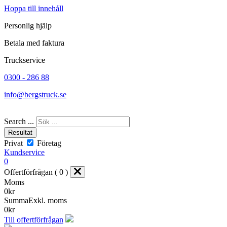
Hoppa till innehåll
Personlig hjälp
Betala med faktura
Truckservice
0300 - 286 88
info@bergstruck.se
Search ...
Resultat
Privat
Företag
Kundservice
0
Offertförfrågan ( 0 )
Moms
0
kr
Summa
Exkl. moms
0
kr
Till offertförfrågan