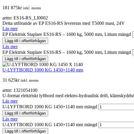
181 875
kr
inkl. moms
artnr: ES16-RS_LI0002
Detta utförande av EP ES16-RS levereras med T5000 mast, 24V
Läs mer
EP Elektrisk Staplare ES16-RS – 1600 kg, 5000 mm, Litium mängd
Lägg till i offertförfrågan
Läs mer
EP Elektrisk Staplare ES16-RS – 1600 kg, 5000 mm, Litium mängd
Lägg till i offertförfrågan
U-LYFTBORD 1000 KG 1450×1140 mm
31 625
kr
inkl. moms
artnr: 1321054100
U-format elektriskt lyftbord med elektro-hydraulisk drift, klämskydd
Läs mer
U-LYFTBORD 1000 KG 1450×1140 mm mängd
Lägg till i offertförfrågan
Läs mer
U-LYFTBORD 1000 KG 1450×1140 mm mängd
Lägg till i offertförfrågan