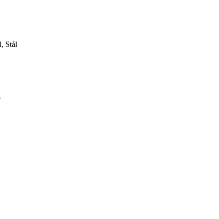
, Stål
s