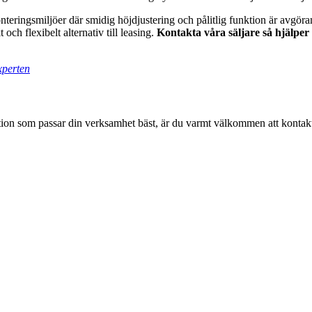
teringsmiljöer där smidig höjdjustering och pålitlig funktion är avgöra
och flexibelt alternativ till leasing.
Kontakta våra säljare så hjälper v
xperten
on som passar din verksamhet bäst, är du varmt välkommen att kontakta vår