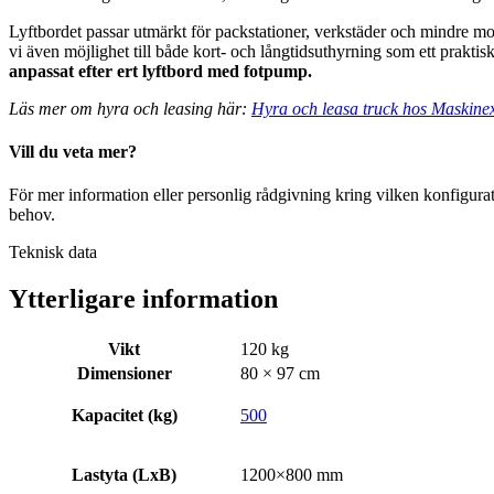
Lyftbordet passar utmärkt för packstationer, verkstäder och mindre mon
vi även möjlighet till både kort- och långtidsuthyrning som ett praktiskt 
anpassat efter ert lyftbord med fotpump.
Läs mer om hyra och leasing här:
Hyra och leasa truck hos Maskine
Vill du veta mer?
För mer information eller personlig rådgivning kring vilken konfigurati
behov.
Teknisk data
Ytterligare information
Vikt
120 kg
Dimensioner
80 × 97 cm
Kapacitet (kg)
500
Lastyta (LxB)
1200×800 mm