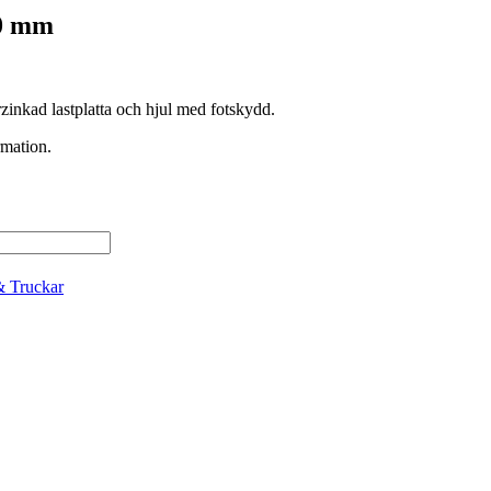
00 mm
zinkad lastplatta och hjul med fotskydd.
rmation.
& Truckar