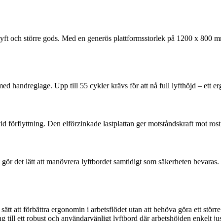
re lyft och större gods. Med en generös plattformsstorlek på 1200 x 800 
handreglage. Upp till 55 cykler krävs för att nå full lyfthöjd – ett ergo
id förflyttning. Den elförzinkade lastplattan ger motståndskraft mot rost
gör det lätt att manövrera lyftbordet samtidigt som säkerheten bevaras. P
sätt att förbättra ergonomin i arbetsflödet utan att behöva göra ett stör
 till ett robust och användarvänligt lyftbord där arbetshöjden enkelt ju