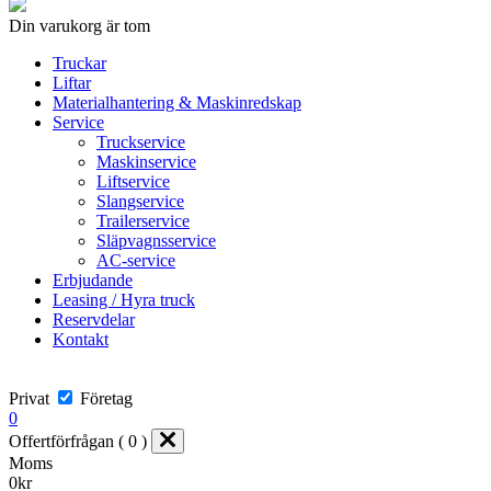
Din varukorg är tom
Truckar
Liftar
Materialhantering & Maskinredskap
Service
Truckservice
Maskinservice
Liftservice
Slangservice
Trailerservice
Släpvagnsservice
AC-service
Erbjudande
Leasing / Hyra truck
Reservdelar
Kontakt
Privat
Företag
0
Offertförfrågan ( 0 )
Moms
0
kr