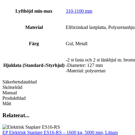
Lyfthöjd min-max
310-1100 mm
Material
Elförzinkad lastplatta, Polyuretanhjul
Färg
Gul, Metall
-2 st fasta och 2 st länkhjul m. brom
Hjuldata (Standard-/Styrhjul)
-Diameter: 127 mm
-Material: polyuretan
Säkerhetsdatablad
Skötselråd
Manual
Produktblad
Mått
Relaterat...
EP Elektrisk Staplare ES16-RS – 1600 kg, 5000 mm, Litium