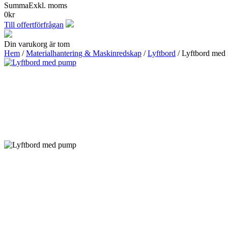
Summa
Exkl. moms
0
kr
Till offertförfrågan
Din varukorg är tom
Hem
/
Materialhantering & Maskinredskap
/
Lyftbord
/ Lyftbord me